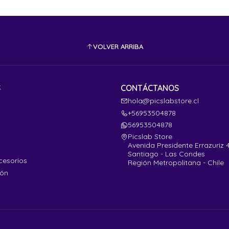
VOLVER ARRIBA
S
CONTÁCTANOS
hola@picslabstore.cl
+56953504878
56953504878
Picslab Store
Avenida Presidente Errazuriz 
Santiago - Las Condes
cesorios
Región Metropolitana - Chile
ión