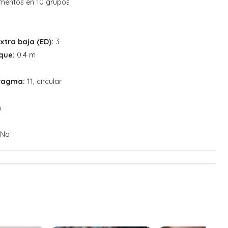
mentos en 10 grupos
xtra baja (ED):
3
que:
0.4 m
fragma:
11, circular
m
No