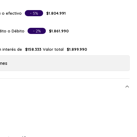
 o efectivo
- 5%
$1.804.991
ito o Débito
- 2%
$1.861.990
n interés de
Valor total
$158.333
$1.899.990
ones