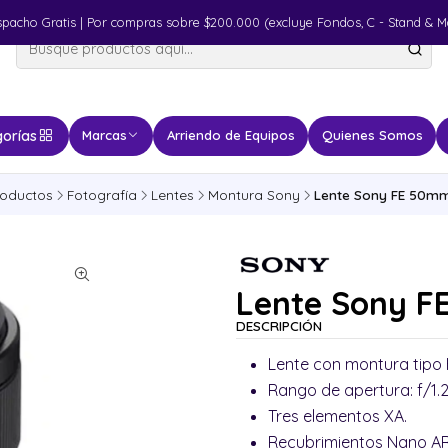
spacho Gratis | Por compras sobre $200.000 (excluye Fondos, C - Stand & M
orías
Marcas
Arriendo de Equipos
Quienes Somos
roductos
Fotografía
Lentes
Montura Sony
Lente Sony FE 50mm
Lente Sony F
DESCRIPCIÓN
Lente con montura tipo E
Rango de apertura: f/1.2 
Tres elementos XA.
Recubrimientos Nano AR I