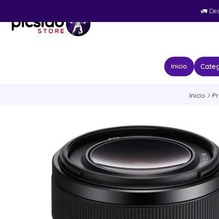
🚛​ De
Categ
Inicio
Inicio
P