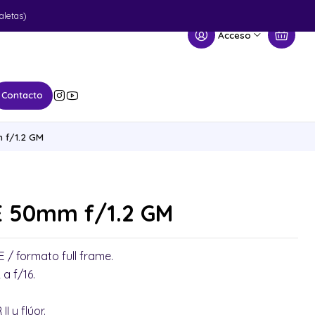
aletas)
Acceso
Contacto
 f/1.2 GM
E 50mm f/1.2 GM
 / formato full frame.
a f/16.
I y flúor.