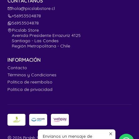
CONTÁCTANOS
hola@picslabstore.cl
+56953504878
56953504878
Picslab Store
Avenida Presidente Errazuriz 4125
Santiago - Las Condes
Región Metropolitana - Chile
INFORMACIÓN
Contacto
Términos y Condiciones
Política de reembolso
Política de privacidad
Envíanos un mensaje de
2026 Picslab Store.