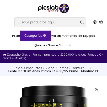
Categorías
Inicio
Marcas
Arriendo de Equipos
Quienes Somos
Contacto
🚛​ Despacho Gratis | Por compras sobre $200.000 (excluye Fondos, C -
Stand & Maletas)
Inicio
Productos
Video
Lentes
Montura PL
Lente DZOFilm Arles 25mm T1.4 FF/VV Prime - Montura PL