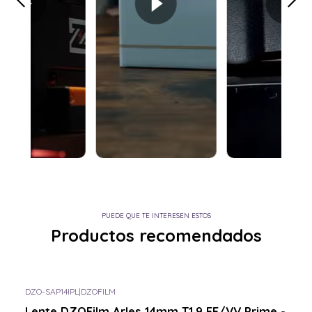
PUEDE QUE TE INTERESEN ESTOS
Productos recomendados
DZO-SAP14IPL
|
DZOFILM
Consulta por el tuyo
Lente DZOFilm Arles 14mm T1.9 FF/VV Prime -