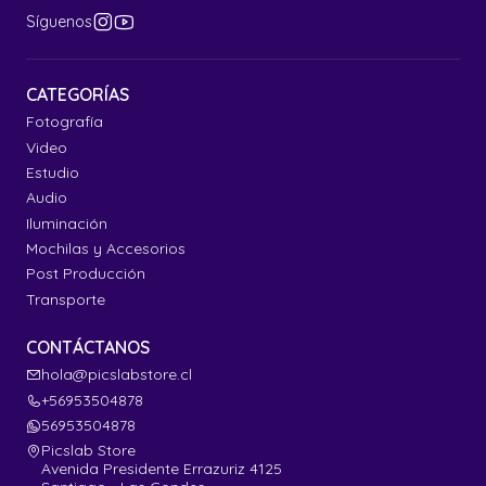
Síguenos
CATEGORÍAS
Fotografía
Video
Estudio
Audio
Iluminación
Mochilas y Accesorios
Post Producción
Transporte
CONTÁCTANOS
hola@picslabstore.cl
+56953504878
56953504878
Picslab Store
Avenida Presidente Errazuriz 4125