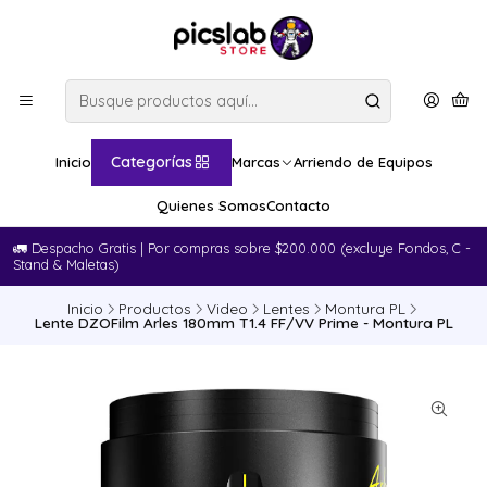
Categorías
Inicio
Marcas
Arriendo de Equipos
Quienes Somos
Contacto
🚛​ Despacho Gratis | Por compras sobre $200.000 (excluye Fondos, C -
Stand & Maletas)
Inicio
Productos
Video
Lentes
Montura PL
Lente DZOFilm Arles 180mm T1.4 FF/VV Prime - Montura PL