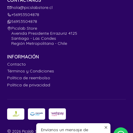
CONTÁCTANOS
hola@picslabstore.cl
+56953504878
56953504878
Picslab Store
Avenida Presidente Errazuriz 4125
Santiago - Las Condes
Región Metropolitana - Chile
INFORMACIÓN
Contacto
Términos y Condiciones
Política de reembolso
Política de privacidad
Envíanos un mensaje de
2026 Picslab Store.