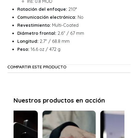
Iris: 0.8 MOD
Rotación del enfoque:
210°
Comunicación electrónica:
No
Revestimiento:
Multi-Coated
Diámetro frontal:
2.6" / 67 mm
Longitud:
2.7" / 68.8 mm
Peso:
16.6 oz / 472 g
COMPARTIR ESTE PRODUCTO