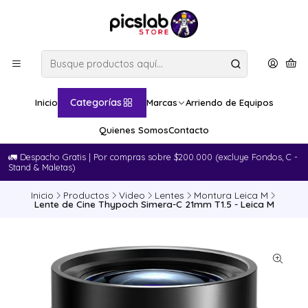
Categorías
Inicio
Marcas
Arriendo de Equipos
Quienes Somos
Contacto
🚛​ Despacho Gratis | Por compras sobre $200.000 (excluye Fondos, C -
Stand & Maletas)
Inicio
Productos
Video
Lentes
Montura Leica M
Lente de Cine Thypoch Simera-C 21mm T1.5 - Leica M