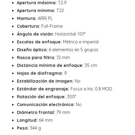
Apertura máxima:
T2.9
Apertura mínima:
T22
Montura:
ARRI PL
Cobertura:
Full-Frame
Ángulo de visión:
Horizontal: 101°
Escalas de enfoque:
Métrica e imperial
Diseño óptico:
6 elementos en 5 grupos
Rosca para filtro:
72 mm
Distancia mínima de enfoque:
35 cm
Hojas de diafragma:
9
Estabilización de imagen:
No
Estándar de engranaje:
Focus e Iris: 0.8 MOD
Rotación del enfoque:
300°
Comunicación electrónica:
No
Diámetro frontal:
79 mm
Longitud:
64 mm
Peso:
344 g