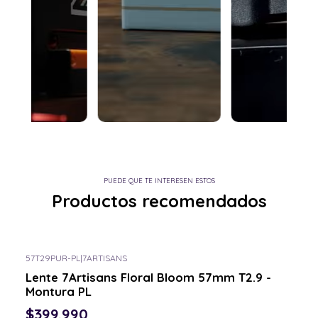
PUEDE QUE TE INTERESEN ESTOS
Productos recomendados
57T29PUR-PL
|
7ARTISANS
Consulta por el tuyo
Lente 7Artisans Floral Bloom 57mm T2.9 -
Montura PL
$399.990