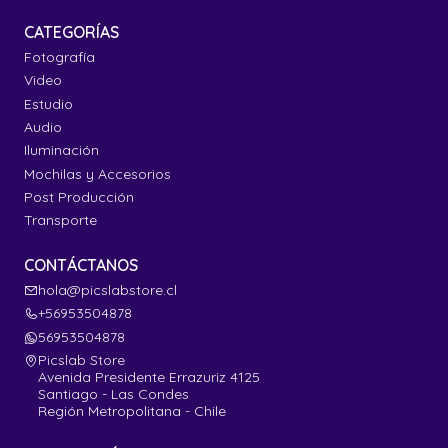
CATEGORÍAS
Fotografía
Video
Estudio
Audio
Iluminación
Mochilas y Accesorios
Post Producción
Transporte
CONTÁCTANOS
hola@picslabstore.cl
+56953504878
56953504878
Picslab Store
Avenida Presidente Errazuriz 4125
Santiago - Las Condes
Región Metropolitana - Chile