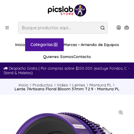
Categorías
Inicio
Marcas
Arriendo de Equipos
Quienes Somos
Contacto
🚛​ Despacho Gratis | Por compras sobre $200.000 (excluye Fondos, C -
Stand & Maletas)
Inicio
Productos
Video
Lentes
Montura PL
Lente 7Artisans Floral Bloom 37mm T2.9 - Montura PL