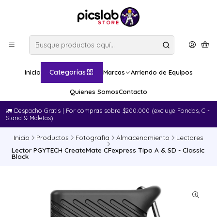
Categorías
Inicio
Marcas
Arriendo de Equipos
Quienes Somos
Contacto
🚛​ Despacho Gratis | Por compras sobre $200.000 (excluye Fondos, C -
Stand & Maletas)
Inicio
Productos
Fotografía
Almacenamiento
Lectores
Lector PGYTECH CreateMate CFexpress Tipo A & SD - Classic
Black