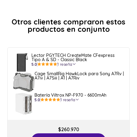
Otros clientes compraron estos
productos en conjunto
Lector PGYTECH CreateMate CFexpress
Tipo A & SD - Classic Black
5.0
1 reseña
Cage SmallRig HawkLock para Sony A7Rv |
A7iv | A7Siii | A1 | A7Riv
Batería Viltrox NP-F970 - 6600mAh
5.0
1 reseña
$260.970