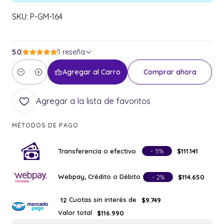
SKU: P-GM-164
5.0
1 reseña
Agregar al Carro
Comprar ahora
Cantidad
Agregar a la lista de favoritos
MÉTODOS DE PAGO
Transferencia o efectivo
- 5%
$111.141
Webpay, Crédito o Débito
- 2%
$114.650
Cuotas sin interés de
12
$9.749
Valor total
$116.990