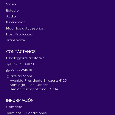
Video
Estudio
Audio
Iluminación
Mochilas y Accesorios
Post Producción
Transporte
CONTÁCTANOS
hola@picslabstore.cl
+56953504878
56953504878
Picslab Store
Avenida Presidente Errazuriz 4125
Santiago - Las Condes
Región Metropolitana - Chile
INFORMACIÓN
Contacto
Términos y Condiciones