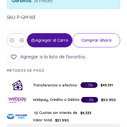
Garantía:
36 meses
SKU: P-GM-163
Agregar al Carro
Comprar ahora
Cantidad
Agregar a la lista de favoritos
MÉTODOS DE PAGO
Transferencia o efectivo
- 5%
$49.391
Webpay, Crédito o Débito
- 2%
$50.950
Cuotas sin interés de
12
$4.333
Valor total
$51.990