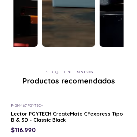
PUEDE QUE TE INTERESEN ESTOS
Productos recomendados
P-GM-167
|
PGYTECH
Lector PGYTECH CreateMate CFexpress Tipo
B & SD - Classic Black
$116.990