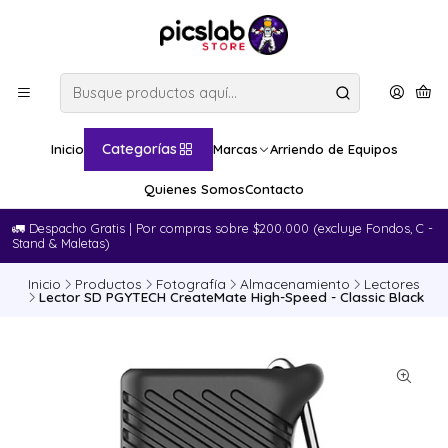
Categorías
Inicio
Marcas
Arriendo de Equipos
Quienes Somos
Contacto
🚛​ Despacho Gratis | Por compras sobre $200.000 (excluye Fondos, C -
Stand & Maletas)
Inicio
Productos
Fotografía
Almacenamiento
Lectores
Lector SD PGYTECH CreateMate High-Speed - Classic Black