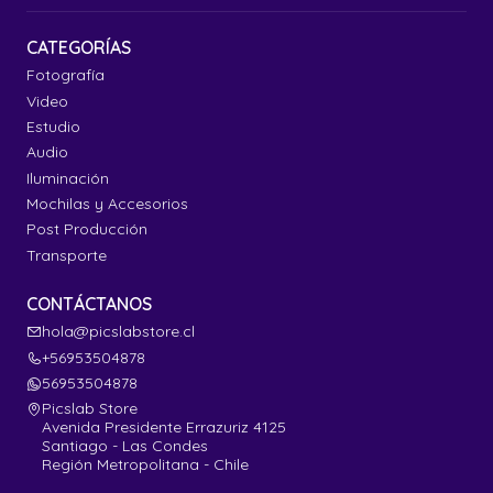
CATEGORÍAS
Fotografía
Video
Estudio
Audio
Iluminación
Mochilas y Accesorios
Post Producción
Transporte
CONTÁCTANOS
hola@picslabstore.cl
+56953504878
56953504878
Picslab Store
Avenida Presidente Errazuriz 4125
Santiago - Las Condes
Región Metropolitana - Chile