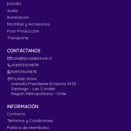
Estudio
Audio
Iluminación
Mochilas y Accesorios
Post Producción
Transporte
CONTÁCTANOS
hola@picslabstore.cl
+56953504878
56953504878
Picslab Store
Avenida Presidente Errazuriz 4125
Santiago - Las Condes
Región Metropolitana - Chile
INFORMACIÓN
Contacto
Términos y Condiciones
Política de reembolso