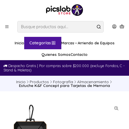
Categorías
Inicio
Marcas
Arriendo de Equipos
Quienes Somos
Contacto
🚛​ Despacho Gratis | Por compras sobre $200.000 (excluye Fondos, C -
Stand & Maletas)
Inicio
Productos
Fotografía
Almacenamiento
Estuche K&F Concept para Tarjetas de Memoria