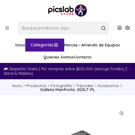
Categorías
Inicio
Marcas
Arriendo de Equipos
Quienes Somos
Contacto
🚛​ Despacho Gratis | Por compras sobre $200.000 (excluye Fondos, C -
Stand & Maletas)
Inicio
Productos
Fotografía
Trípodes
Accesorios
Galleta Manfrotto 200LT-PL