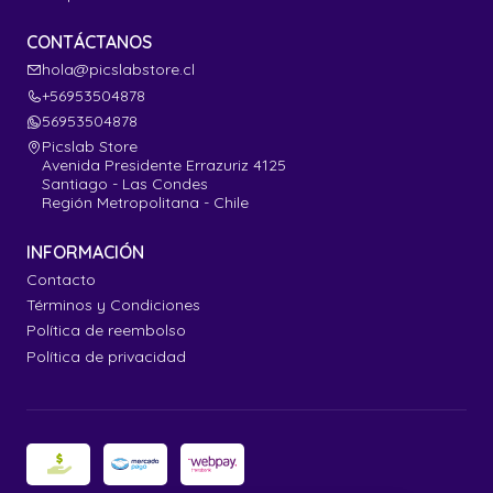
CONTÁCTANOS
hola@picslabstore.cl
+56953504878
56953504878
Picslab Store
Avenida Presidente Errazuriz 4125
Santiago - Las Condes
Región Metropolitana - Chile
INFORMACIÓN
Contacto
Términos y Condiciones
Política de reembolso
Política de privacidad