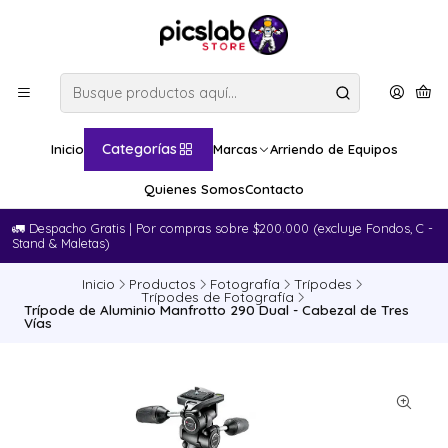
Categorías
Inicio
Marcas
Arriendo de Equipos
Quienes Somos
Contacto
🚛​ Despacho Gratis | Por compras sobre $200.000 (excluye Fondos, C -
Stand & Maletas)
Inicio
Productos
Fotografía
Trípodes
Trípodes de Fotografía
Trípode de Aluminio Manfrotto 290 Dual - Cabezal de Tres
Vías