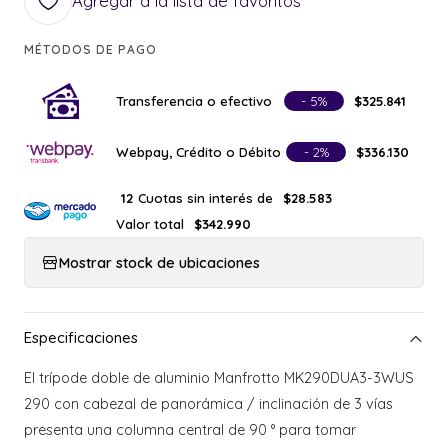
Agregar a la lista de favoritos
MÉTODOS DE PAGO
Transferencia o efectivo
- 5%
$325.841
Webpay, Crédito o Débito
- 2%
$336.130
Cuotas sin interés de
12
$28.583
Valor total
$342.990
Mostrar stock de ubicaciones
El trípode doble de aluminio Manfrotto MK290DUA3-3WUS
290 con cabezal de panorámica / inclinación de 3 vías
presenta una columna central de 90 ° para tomar