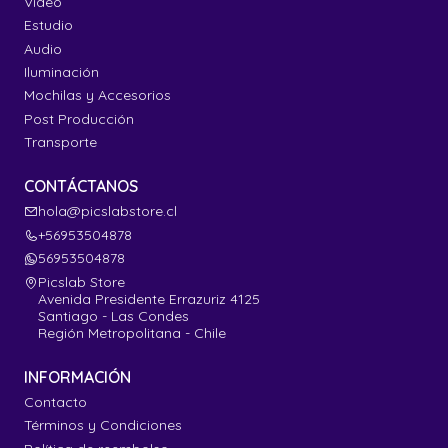
Video
Estudio
Audio
Iluminación
Mochilas y Accesorios
Post Producción
Transporte
CONTÁCTANOS
hola@picslabstore.cl
+56953504878
56953504878
Picslab Store
Avenida Presidente Errazuriz 4125
Santiago - Las Condes
Región Metropolitana - Chile
INFORMACIÓN
Contacto
Términos y Condiciones