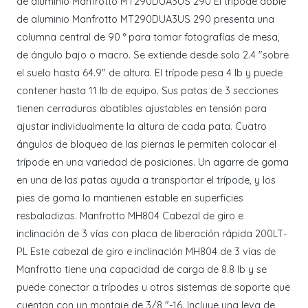
de aluminio Manfrotto MT290DUA3US 290 El trípode doble
de aluminio Manfrotto MT290DUA3US 290 presenta una
columna central de 90 ° para tomar fotografías de mesa,
de ángulo bajo o macro. Se extiende desde solo 2.4 "sobre
el suelo hasta 64.9" de altura. El trípode pesa 4 lb y puede
contener hasta 11 lb de equipo. Sus patas de 3 secciones
tienen cerraduras abatibles ajustables en tensión para
ajustar individualmente la altura de cada pata. Cuatro
ángulos de bloqueo de las piernas le permiten colocar el
trípode en una variedad de posiciones. Un agarre de goma
en una de las patas ayuda a transportar el trípode, y los
pies de goma lo mantienen estable en superficies
resbaladizas. Manfrotto MH804 Cabezal de giro e
inclinación de 3 vías con placa de liberación rápida 200LT-
PL Este cabezal de giro e inclinación MH804 de 3 vías de
Manfrotto tiene una capacidad de carga de 8.8 lb y se
puede conectar a trípodes u otros sistemas de soporte que
cuentan con un montaje de 3/8 "-16. Incluye una leva de