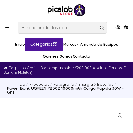
Categorías
Inicio
Marcas
Arriendo de Equipos
Quienes Somos
Contacto
🚛​ Despacho Gratis | Por compras sobre $200.000 (excluye Fondos, C -
Stand & Maletas)
Inicio
Productos
Fotografía
Energía
Baterías
Power Bank UGREEN PB502 10000mAh Carga Rápida 30W -
Gris