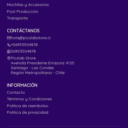
Mochilas y Accesorios
Post Producción
Transporte
CONTÁCTANOS
hola@picslabstore.cl
+56953504878
56953504878
Picslab Store
Avenida Presidente Errazuriz 4125
Santiago - Las Condes
Región Metropolitana - Chile
INFORMACIÓN
Contacto
Términos y Condiciones
Política de reembolso
Política de privacidad