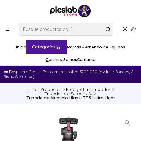
Categorías
Inicio
Marcas
Arriendo de Equipos
Quienes Somos
Contacto
🚛​ Despacho Gratis | Por compras sobre $200.000 (excluye Fondos, C -
Stand & Maletas)
Inicio
Productos
Fotografía
Trípodes
Trípodes de Fotografía
Trípode de Aluminio Ulanzi TT51 Ultra Light