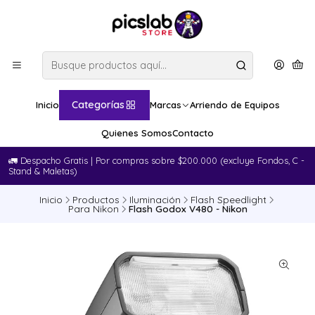
Categorías
Inicio
Marcas
Arriendo de Equipos
Quienes Somos
Contacto
🚛​ Despacho Gratis | Por compras sobre $200.000 (excluye Fondos, C -
Stand & Maletas)
Inicio
Productos
Iluminación
Flash Speedlight
Para Nikon
Flash Godox V480 - Nikon