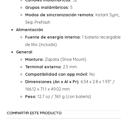
Canales inalámbricos:
32
Grupos inalámbricos:
5
Modos de sincronización remota:
Instant Sync,
Skip Preflash
Alimentación
Fuente de energía interna:
1 batería recargable
de litio (incluida)
General
Montura:
Zapata (Shoe Mount)
Terminal externo:
2.5 mm
Compatibilidad con app móvil:
No
Dimensiones (An x Al x Pr):
6.54 x 2.8 x 1.93" /
166.12 x 71.1 x 49.02 mm
Peso:
12.7 oz / 361 g (con batería)
COMPARTIR ESTE PRODUCTO