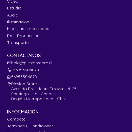
Video
Estudio
Audio
Iluminación
Mochilas y Accesorios
Post Producción
Transporte
CONTÁCTANOS
hola@picslabstore.cl
+56953504878
56953504878
Picslab Store
Avenida Presidente Errazuriz 4125
Santiago - Las Condes
Región Metropolitana - Chile
INFORMACIÓN
Contacto
Términos y Condiciones