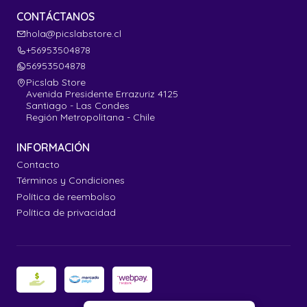
CONTÁCTANOS
hola@picslabstore.cl
+56953504878
56953504878
Picslab Store
Avenida Presidente Errazuriz 4125
Santiago - Las Condes
Región Metropolitana - Chile
INFORMACIÓN
Contacto
Términos y Condiciones
Política de reembolso
Política de privacidad