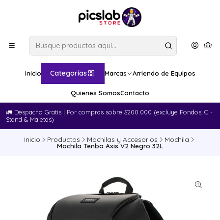
Categorías
Inicio
Marcas
Arriendo de Equipos
Quienes Somos
Contacto
🚛​ Despacho Gratis | Por compras sobre $200.000 (excluye Fondos, C -
Stand & Maletas)
Inicio
Productos
Mochilas y Accesorios
Mochila
Mochila Tenba Axis V2 Negro 32L