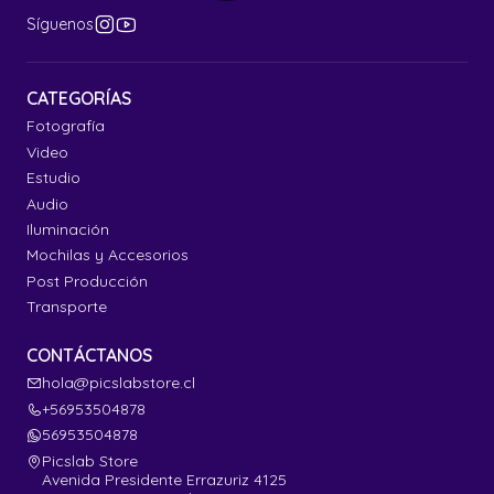
Síguenos
CATEGORÍAS
Fotografía
Video
Estudio
Audio
Iluminación
Mochilas y Accesorios
Post Producción
Transporte
CONTÁCTANOS
hola@picslabstore.cl
+56953504878
56953504878
Picslab Store
Avenida Presidente Errazuriz 4125