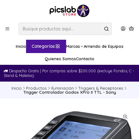
Categorías
Inicio
Marcas
Arriendo de Equipos
Quienes Somos
Contacto
🚛​ Despacho Gratis | Por compras sobre $200.000 (excluye Fondos, C -
Stand & Maletas)
Inicio
Productos
Iluminación
Triggers & Receptores
Trigger Controlador Godox XPro II TTL - Sony