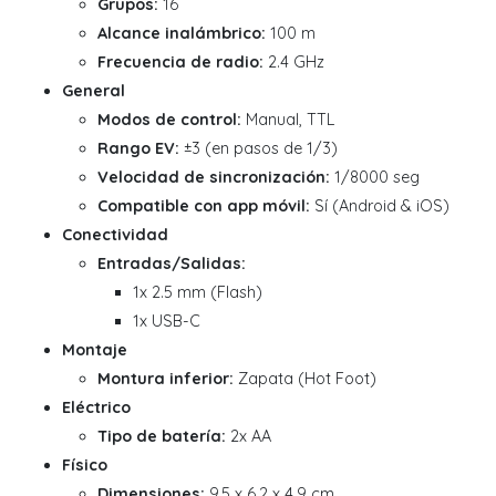
Grupos:
16
Alcance inalámbrico:
100 m
Frecuencia de radio:
2.4 GHz
General
Modos de control:
Manual, TTL
Rango EV:
±3 (en pasos de 1/3)
Velocidad de sincronización:
1/8000 seg
Compatible con app móvil:
Sí (Android & iOS)
Conectividad
Entradas/Salidas:
1x 2.5 mm (Flash)
1x USB-C
Montaje
Montura inferior:
Zapata (Hot Foot)
Eléctrico
Tipo de batería:
2x AA
Físico
Dimensiones:
9.5 x 6.2 x 4.9 cm