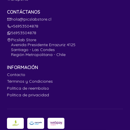
CONTÁCTANOS
hola@picslabstore.cl
+56953504878
56953504878
Picslab Store
Avenida Presidente Errazuriz 4125
Santiago - Las Condes
Región Metropolitana - Chile
INFORMACIÓN
Contacto
Términos y Condiciones
Política de reembolso
Política de privacidad