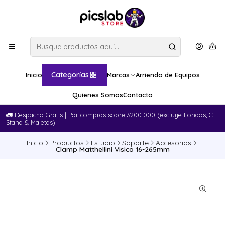
Categorías
Inicio
Marcas
Arriendo de Equipos
Quienes Somos
Contacto
🚛​ Despacho Gratis | Por compras sobre $200.000 (excluye Fondos, C -
Stand & Maletas)
Inicio
Productos
Estudio
Soporte
Accesorios
Clamp Matthellini Visico 16-265mm