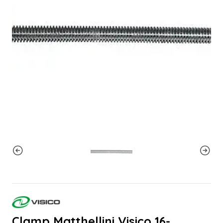
Clamp Matthellini Visico 16-