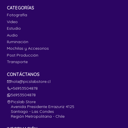
CATEGORÍAS
Fotografía
Video
Estudio
Audio
Iluminación
Mochilas y Accesorios
Post Producción
Transporte
CONTÁCTANOS
hola@picslabstore.cl
+56953504878
56953504878
Picslab Store
Avenida Presidente Errazuriz 4125
Santiago - Las Condes
Región Metropolitana - Chile