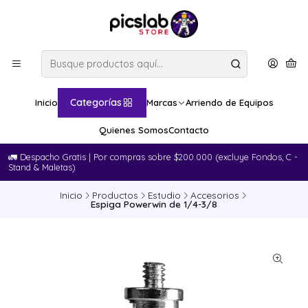
Categorías
Inicio
Marcas
Arriendo de Equipos
Quienes Somos
Contacto
🚛​ Despacho Gratis | Por compras sobre $200.000 (excluye Fondos, C -
Stand & Maletas)
Inicio
Productos
Estudio
Accesorios
Espiga Powerwin de 1/4-3/8