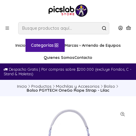
Categorías
Inicio
Marcas
Arriendo de Equipos
Quienes Somos
Contacto
🚛​ Despacho Gratis | Por compras sobre $200.000 (excluye Fondos, C -
Stand & Maletas)
Inicio
Productos
Mochilas y Accesorios
Bolso
Bolso PGYTECH OneGo Rope Strap - Lilac