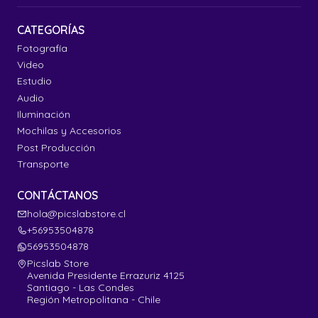
CATEGORÍAS
Fotografía
Video
Estudio
Audio
Iluminación
Mochilas y Accesorios
Post Producción
Transporte
CONTÁCTANOS
hola@picslabstore.cl
+56953504878
56953504878
Picslab Store
Avenida Presidente Errazuriz 4125
Santiago - Las Condes
Región Metropolitana - Chile