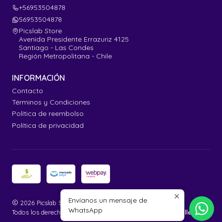
+56953504878
56953504878
Picslab Store
Avenida Presidente Errazuriz 4125
Santiago - Las Condes
Región Metropolitana - Chile
INFORMACIÓN
Contacto
Términos y Condiciones
Política de reembolso
Política de privacidad
Envíanos un mensaje de
2026 Picslab Store.
WhatsApp
Todos los derechos reservados.
Desarrollado por Jumpseller
.