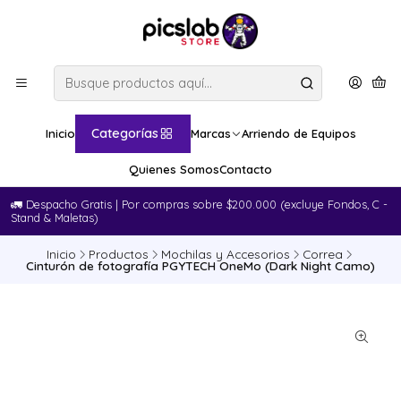
Categorías
Inicio
Marcas
Arriendo de Equipos
Quienes Somos
Contacto
🚛​ Despacho Gratis | Por compras sobre $200.000 (excluye Fondos, C -
Stand & Maletas)
Inicio
Productos
Mochilas y Accesorios
Correa
Cinturón de fotografía PGYTECH OneMo (Dark Night Camo)