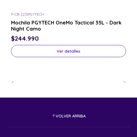
P-CB-223
|
PGYTECH
Consulta por el tuyo
Mochila PGYTECH OneMo Tactical 35L - Dark
Night Camo
$244.990
Ver detalles
VOLVER ARRIBA