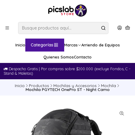
Categorías
Inicio
Marcas
Arriendo de Equipos
Quienes Somos
Contacto
🚛​ Despacho Gratis | Por compras sobre $200.000 (excluye Fondos, C -
Stand & Maletas)
Inicio
Productos
Mochilas y Accesorios
Mochila
Mochila PGYTECH OnePro ST - Night Camo