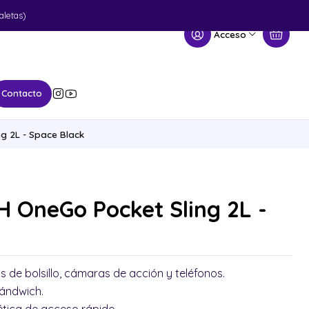
aletas)
Acceso
Contacto
g 2L - Space Black
 OneGo Pocket Sling 2L -
de bolsillo, cámaras de acción y teléfonos.
sándwich.
tica de acceso rápido.