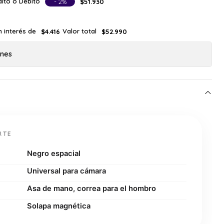
ito o Débito
- 2%
$51.930
n interés de
Valor total
$4.416
$52.990
ones
RTE
Negro espacial
Universal para cámara
Asa de mano, correa para el hombro
Solapa magnética