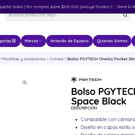
spacho Gratis | Por compras sobre $200.000 (excluye Fondos, C - Stand & M
orías
Marcas
Arriendo de Equipos
Quienes Somos
Mochilas y Accesorios
Correa
Bolso PGYTECH OneGo Pocket Slin
Bolso PGYTECH
Space Black
DESCRIPCIÓN
Compatible con cámaras 
Diseño en capas estilo 
Diseño de solapa magné