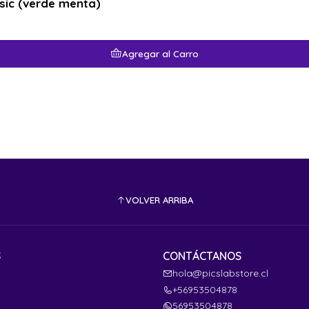
sic (verde menta)
Agregar al Carro
VOLVER ARRIBA
S
CONTÁCTANOS
hola@picslabstore.cl
+56953504878
56953504878