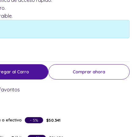
ero.
aíble.
regar al Carro
Comprar ahora
favoritos
 o efectivo
- 5%
$50.341