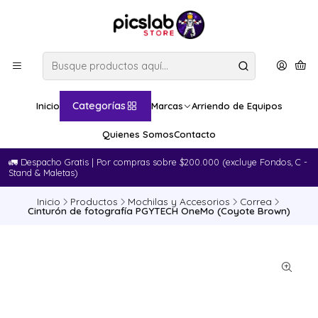
Categorías
Inicio
Marcas
Arriendo de Equipos
Quienes Somos
Contacto
🚛​ Despacho Gratis | Por compras sobre $200.000 (excluye Fondos, C -
Stand & Maletas)
Inicio
Productos
Mochilas y Accesorios
Correa
Cinturón de fotografía PGYTECH OneMo (Coyote Brown)