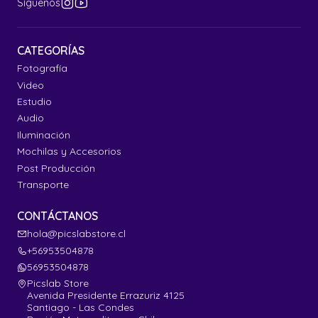
Síguenos
CATEGORÍAS
Fotografía
Video
Estudio
Audio
Iluminación
Mochilas y Accesorios
Post Producción
Transporte
CONTÁCTANOS
hola@picslabstore.cl
+56953504878
56953504878
Picslab Store
Avenida Presidente Errazuriz 4125
Santiago - Las Condes