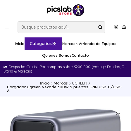
Categorías
Inicio
Marcas
Arriendo de Equipos
Quienes Somos
Contacto
🚛​ Despacho Gratis | Por compras sobre $200.000 (excluye Fondos, C -
Stand & Maletas)
Inicio
Marcas
UGREEN
Cargador Ugreen Nexode 300W 5 puertos GaN USB-C/USB-
A