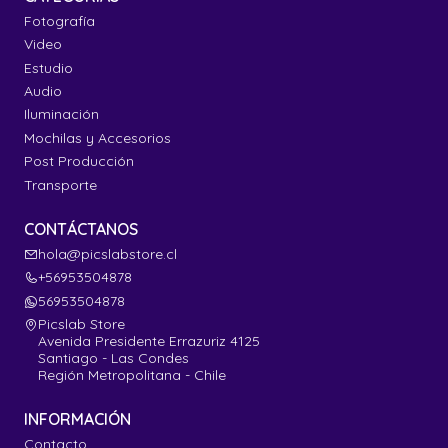
Fotografía
Video
Estudio
Audio
Iluminación
Mochilas y Accesorios
Post Producción
Transporte
CONTÁCTANOS
hola@picslabstore.cl
+56953504878
56953504878
Picslab Store
Avenida Presidente Errazuriz 4125
Santiago - Las Condes
Región Metropolitana - Chile
INFORMACIÓN
Contacto