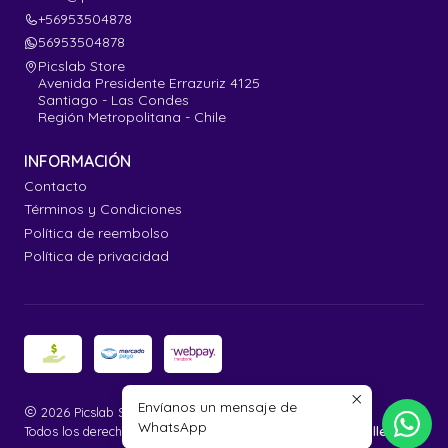
+56953504878
56953504878
Picslab Store
Avenida Presidente Errazuriz 4125
Santiago - Las Condes
Región Metropolitana - Chile
INFORMACIÓN
Contacto
Términos y Condiciones
Política de reembolso
Política de privacidad
Envíanos un mensaje de
2026 Picslab Store.
WhatsApp
Todos los derechos reservados.
Desarrollado por Jumpseller
.