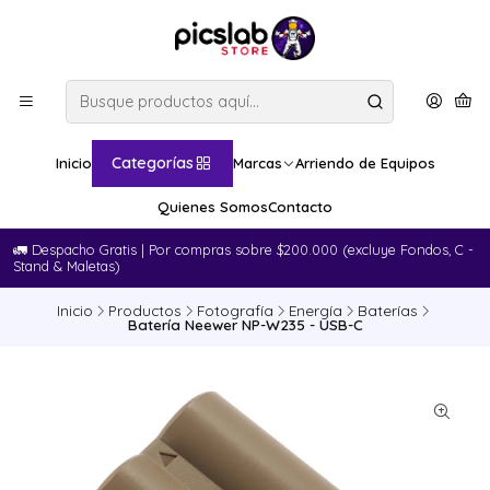
Categorías
Inicio
Marcas
Arriendo de Equipos
Quienes Somos
Contacto
🚛​ Despacho Gratis | Por compras sobre $200.000 (excluye Fondos, C -
Stand & Maletas)
Inicio
Productos
Fotografía
Energía
Baterías
Batería Neewer NP-W235 - USB-C