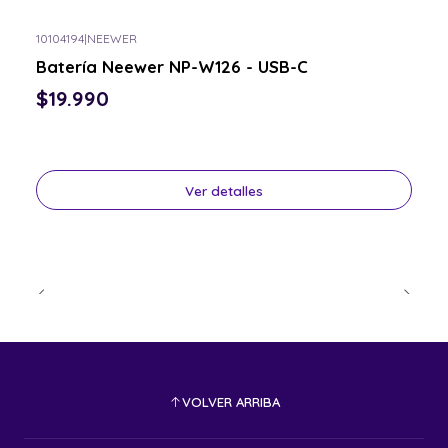
10104194
|
NEEWER
Consulta por el tuyo
Batería Neewer NP-W126 - USB-C
$19.990
Ver detalles
VOLVER ARRIBA