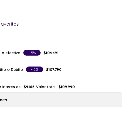
favoritos
 o efectivo
- 5%
$104.491
ito o Débito
- 2%
$107.790
n interés de
Valor total
$9.166
$109.990
ones