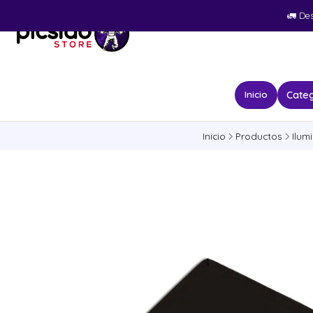
🚛​ De
Categ
Inicio
Inicio
Productos
Ilum