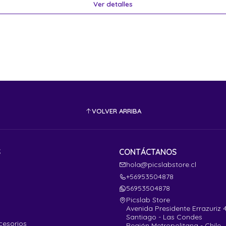
Ver detalles
VOLVER ARRIBA
S
CONTÁCTANOS
hola@picslabstore.cl
+56953504878
56953504878
Picslab Store
Avenida Presidente Errazuriz 
Santiago - Las Condes
cesorios
Región Metropolitana - Chile