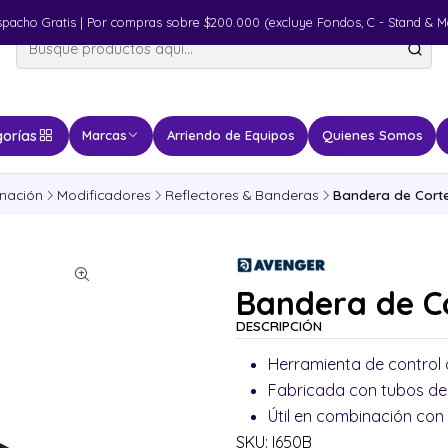
spacho Gratis | Por compras sobre $200.000 (excluye Fondos, C - Stand & M
orías
Marcas
Arriendo de Equipos
Quienes Somos
inación
Modificadores
Reflectores & Banderas
Bandera de Corte
Bandera de Co
DESCRIPCIÓN
Herramienta de control d
Fabricada con tubos de 
Útil en combinación con 
SKU: I650B