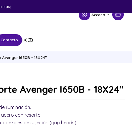
aletas)
Acceso
Contacto
 Avenger I650B - 18X24''
rte Avenger I650B - 18X24''
e iluminación.
acero con resorte.
cabezales de sujeción (grip heads).