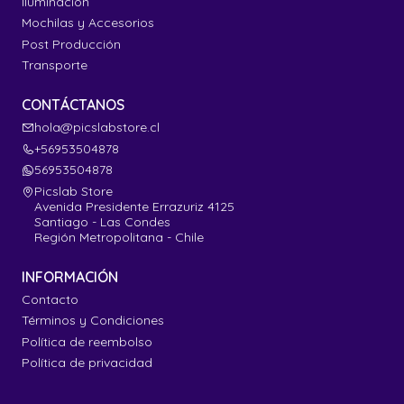
Iluminación
Mochilas y Accesorios
Post Producción
Transporte
CONTÁCTANOS
hola@picslabstore.cl
+56953504878
56953504878
Picslab Store
Avenida Presidente Errazuriz 4125
Santiago - Las Condes
Región Metropolitana - Chile
INFORMACIÓN
Contacto
Términos y Condiciones
Política de reembolso
Política de privacidad