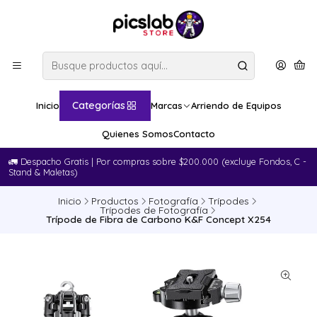
Categorías
Inicio
Marcas
Arriendo de Equipos
Quienes Somos
Contacto
🚛​ Despacho Gratis | Por compras sobre $200.000 (excluye Fondos, C -
Stand & Maletas)
Inicio
Productos
Fotografía
Trípodes
Trípodes de Fotografía
Trípode de Fibra de Carbono K&F Concept X254