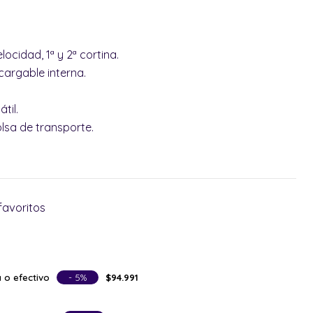
locidad, 1ª y 2ª cortina.
cargable interna.
til.
olsa de transporte.
favoritos
 o efectivo
- 5%
$94.991