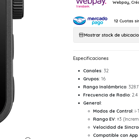
Webpay, Créd
Cuotas si
12
Mostrar stock de ubicaci
Canales
: 32
Grupos
: 16
Rango Inalámbrico
: 328.
Frecuencia de Radio
: 2.
General
:
Modos de Control
: i
Rango EV
: ±3 (Incre
Velocidad de Sincro
Compatible con App 