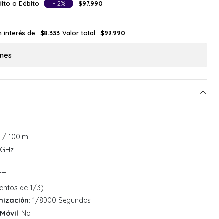
ito o Débito
- 2%
$97.990
n interés de
Valor total
$8.333
$99.990
ones
1' / 100 m
4 GHz
-TTL
mentos de 1/3)
nización
: 1/8000 Segundos
Móvil
: No