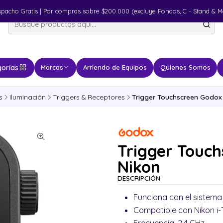
spacho Gratis | Por compras sobre $200.000 (excluye Fondos, C - Stand & M
orías
Marcas
Arriendo de Equipos
Quienes Somos
s
Iluminación
Triggers & Receptores
Trigger Touchscreen Godox 
Trigger Touch
Nikon
DESCRIPCIÓN
Funciona con el sistema
Compatible con Nikon i-