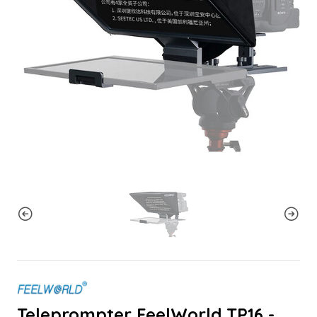
Teleprompter FeelWorld TP16 -