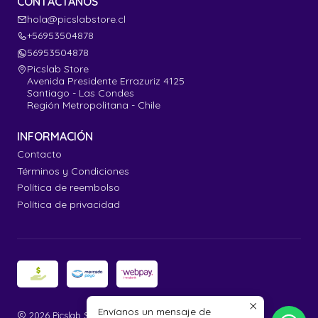
CONTÁCTANOS
hola@picslabstore.cl
+56953504878
56953504878
Picslab Store
Avenida Presidente Errazuriz 4125
Santiago - Las Condes
Región Metropolitana - Chile
INFORMACIÓN
Contacto
Términos y Condiciones
Política de reembolso
Política de privacidad
Envíanos un mensaje de
2026 Picslab Store.