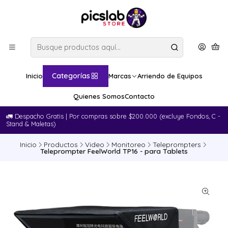
Categorías
Inicio
Marcas
Arriendo de Equipos
Quienes Somos
Contacto
🚛​ Despacho Gratis | Por compras sobre $200.000 (excluye Fondos, C -
Stand & Maletas)
Inicio
Productos
Video
Monitoreo
Teleprompters
Teleprompter FeelWorld TP16 - para Tablets