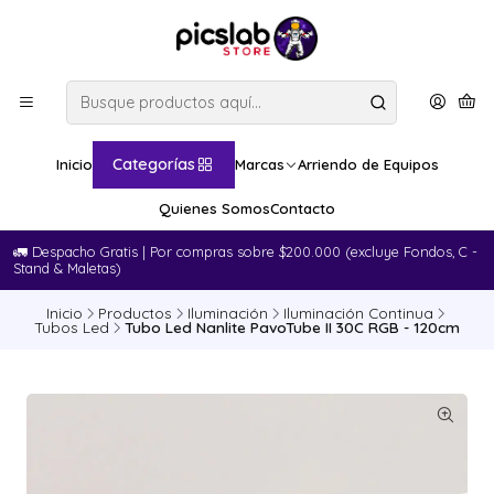
Categorías
Inicio
Marcas
Arriendo de Equipos
Quienes Somos
Contacto
🚛​ Despacho Gratis | Por compras sobre $200.000 (excluye Fondos, C -
Stand & Maletas)
Inicio
Productos
Iluminación
Iluminación Continua
Tubos Led
Tubo Led Nanlite PavoTube II 30C RGB - 120cm