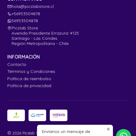
hola@picslabstore.cl
+56953504878
56953504878
Picslab Store
Avenida Presidente Errazuriz 4125
Santiago - Las Condes
Región Metropolitana - Chile
INFORMACIÓN
Contacto
Términos y Condiciones
Política de reembolso
Política de privacidad
Envíanos un mensaje de
2026 Picslab Store.