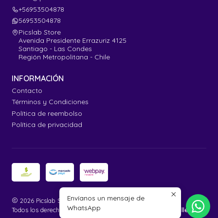
+56953504878
56953504878
Picslab Store
Avenida Presidente Errazuriz 4125
Santiago - Las Condes
Región Metropolitana - Chile
INFORMACIÓN
Contacto
Términos y Condiciones
Política de reembolso
Política de privacidad
Envíanos un mensaje de
2026 Picslab Store.
WhatsApp
Todos los derechos reservados.
Desarrollado por Jumpseller
.