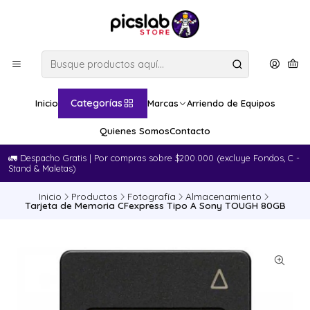
Categorías
Inicio
Marcas
Arriendo de Equipos
Quienes Somos
Contacto
🚛​ Despacho Gratis | Por compras sobre $200.000 (excluye Fondos, C -
Stand & Maletas)
Inicio
Productos
Fotografía
Almacenamiento
Tarjeta de Memoria CFexpress Tipo A Sony TOUGH 80GB