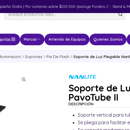
spacho Gratis | Por compras sobre $200.000 (excluye Fondos, C - Stand & M
orías
Marcas
Arriendo de Equipos
Quienes Somos
Iluminación
Soportes
Pie De Flash
Soporte de Luz Plegable Nanl
Soporte de Lu
PavoTube II
DESCRIPCIÓN
Soporte vertical para t
Se pliega para facilitar 