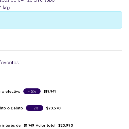
cas de 1/4"-20 en el tubo.
4 kg).
favoritos
 o efectivo
- 5%
$19.941
ito o Débito
- 2%
$20.570
n interés de
Valor total
$1.749
$20.990