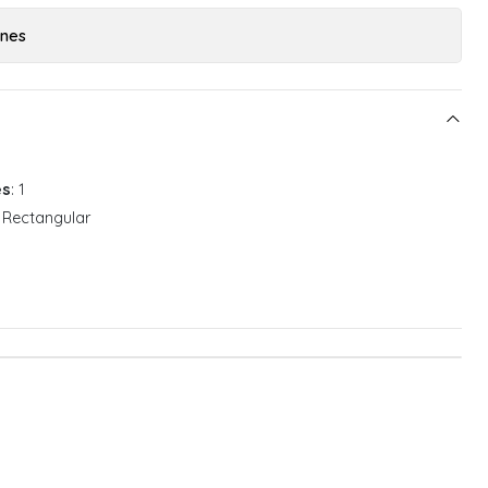
ones
es
: 1
: Rectangular