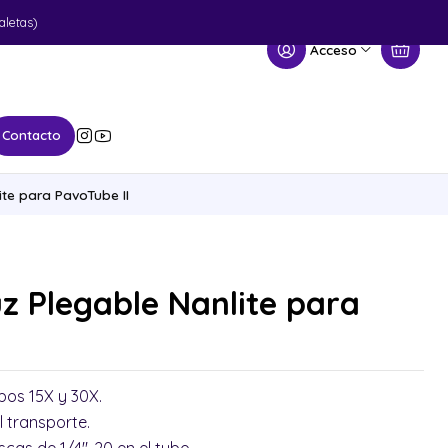
aletas)
Acceso
Contacto
ite para PavoTube II
z Plegable Nanlite para
ubos 15X y 30X.
el transporte.