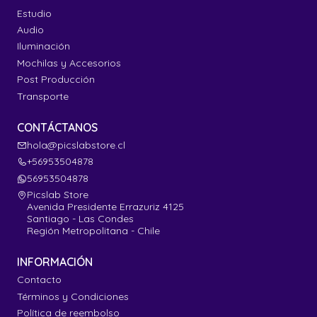
Estudio
Audio
Iluminación
Mochilas y Accesorios
Post Producción
Transporte
CONTÁCTANOS
hola@picslabstore.cl
+56953504878
56953504878
Picslab Store
Avenida Presidente Errazuriz 4125
Santiago - Las Condes
Región Metropolitana - Chile
INFORMACIÓN
Contacto
Términos y Condiciones
Política de reembolso