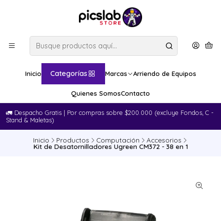
Categorías
Inicio
Marcas
Arriendo de Equipos
Quienes Somos
Contacto
🚛​ Despacho Gratis | Por compras sobre $200.000 (excluye Fondos, C -
Stand & Maletas)
Inicio
Productos
Computación
Accesorios
Kit de Desatornilladores Ugreen CM372 - 38 en 1