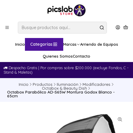
Categorías
Inicio
Marcas
Arriendo de Equipos
Quienes Somos
Contacto
🚛​ Despacho Gratis | Por compras sobre $200.000 (excluye Fondos, C -
Stand & Maletas)
Inicio
Productos
Iluminación
Modificadores
Octabox & Beauty Dish
Octabox Parabólico AD-S65W Montura Godox Blanco -
65cm