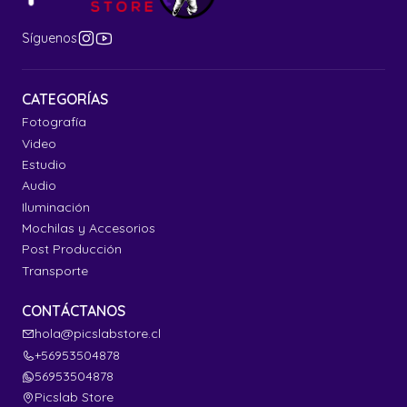
Síguenos
CATEGORÍAS
Fotografía
Video
Estudio
Audio
Iluminación
Mochilas y Accesorios
Post Producción
Transporte
CONTÁCTANOS
hola@picslabstore.cl
+56953504878
56953504878
Picslab Store