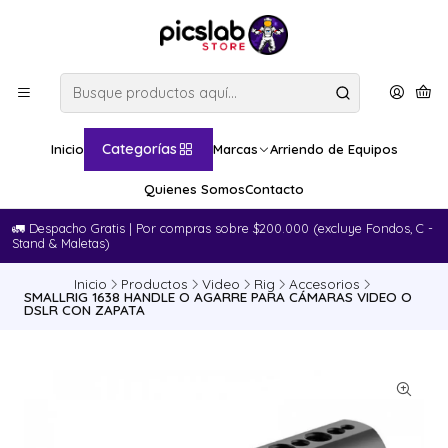
Categorías
Inicio
Marcas
Arriendo de Equipos
Quienes Somos
Contacto
🚛​ Despacho Gratis | Por compras sobre $200.000 (excluye Fondos, C -
Stand & Maletas)
Inicio
Productos
Video
Rig
Accesorios
SMALLRIG 1638 HANDLE O AGARRE PARA CÁMARAS VIDEO O
DSLR CON ZAPATA