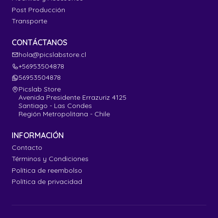
Post Producción
Transporte
CONTÁCTANOS
hola@picslabstore.cl
+56953504878
56953504878
Picslab Store
Avenida Presidente Errazuriz 4125
Santiago - Las Condes
Región Metropolitana - Chile
INFORMACIÓN
Contacto
Términos y Condiciones
Política de reembolso
Política de privacidad