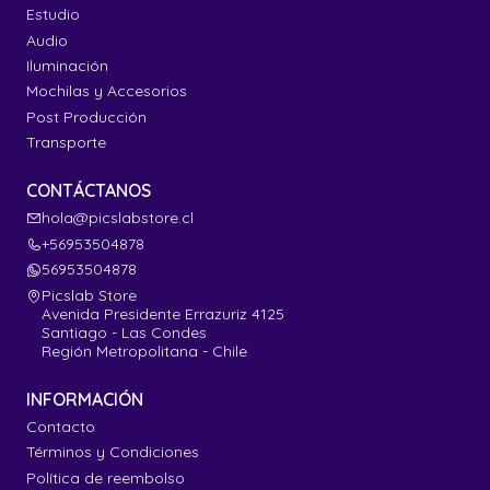
Estudio
Audio
Iluminación
Mochilas y Accesorios
Post Producción
Transporte
CONTÁCTANOS
hola@picslabstore.cl
+56953504878
56953504878
Picslab Store
Avenida Presidente Errazuriz 4125
Santiago - Las Condes
Región Metropolitana - Chile
INFORMACIÓN
Contacto
Términos y Condiciones
Política de reembolso