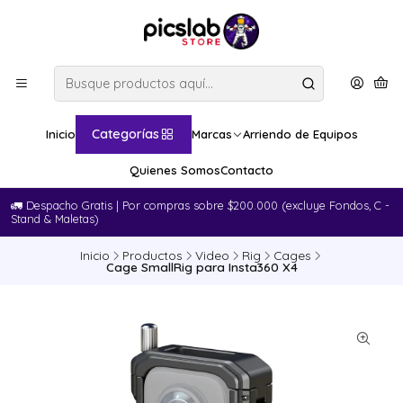
Categorías
Inicio
Marcas
Arriendo de Equipos
Quienes Somos
Contacto
🚛​ Despacho Gratis | Por compras sobre $200.000 (excluye Fondos, C -
Stand & Maletas)
Inicio
Productos
Video
Rig
Cages
Cage SmallRig para Insta360 X4