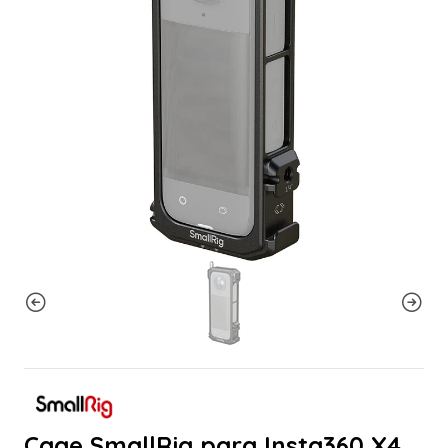
Cage SmallRig para Insta360 X4