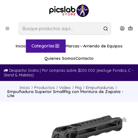
Categorías
Inicio
Marcas
Arriendo de Equipos
Quienes Somos
Contacto
🚛​ Despacho Gratis | Por compras sobre $200.000 (excluye Fondos, C -
Stand & Maletas)
Inicio
Productos
Video
Rig
Empuñaduras
Empuñadura Superior SmallRig con Montura de Zapata -
Lite