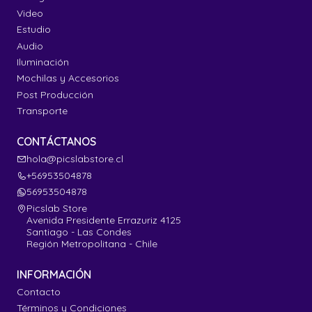
Video
Estudio
Audio
Iluminación
Mochilas y Accesorios
Post Producción
Transporte
CONTÁCTANOS
hola@picslabstore.cl
+56953504878
56953504878
Picslab Store
Avenida Presidente Errazuriz 4125
Santiago - Las Condes
Región Metropolitana - Chile
INFORMACIÓN
Contacto
Términos y Condiciones