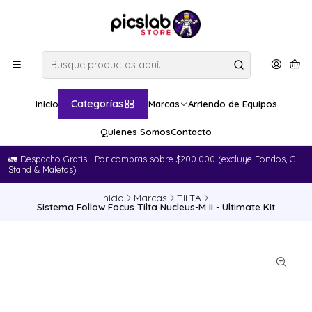
Categorías
Inicio
Marcas
Arriendo de Equipos
Quienes Somos
Contacto
🚛​ Despacho Gratis | Por compras sobre $200.000 (excluye Fondos, C -
Stand & Maletas)
Inicio
Marcas
TILTA
Sistema Follow Focus Tilta Nucleus-M II - Ultimate Kit