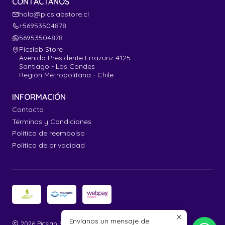
CONTÁCTANOS
hola@picslabstore.cl
+56953504878
56953504878
Picslab Store
Avenida Presidente Errazuriz 4125
Santiago - Las Condes
Región Metropolitana - Chile
INFORMACIÓN
Contacto
Términos y Condiciones
Política de reembolso
Política de privacidad
Envíanos un mensaje de
2026 Picslab Store.