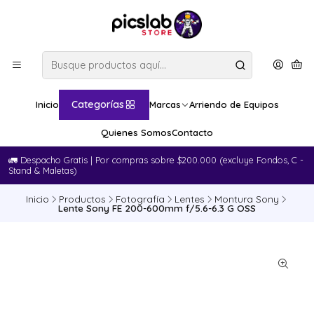
Categorías
Inicio
Marcas
Arriendo de Equipos
Quienes Somos
Contacto
🚛​ Despacho Gratis | Por compras sobre $200.000 (excluye Fondos, C -
Stand & Maletas)
Inicio
Productos
Fotografía
Lentes
Montura Sony
Lente Sony FE 200-600mm f/5.6-6.3 G OSS