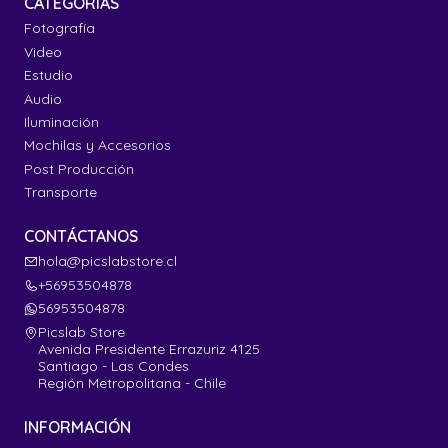
CATEGORÍAS
Fotografía
Video
Estudio
Audio
Iluminación
Mochilas y Accesorios
Post Producción
Transporte
CONTÁCTANOS
hola@picslabstore.cl
+56953504878
56953504878
Picslab Store
Avenida Presidente Errazuriz 4125
Santiago - Las Condes
Región Metropolitana - Chile
INFORMACIÓN