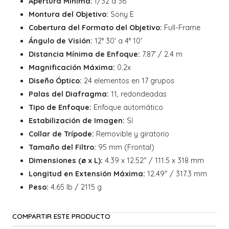
Apertura Mínima:
f/32 a 36
Montura del Objetivo:
Sony E
Cobertura del Formato del Objetivo:
Full-Frame
Ángulo de Visión:
12° 30' a 4° 10'
Distancia Mínima de Enfoque:
7.87' / 2.4 m
Magnificación Máxima:
0.2x
Diseño Óptico:
24 elementos en 17 grupos
Palas del Diafragma:
11, redondeadas
Tipo de Enfoque:
Enfoque automático
Estabilización de Imagen:
Sí
Collar de Trípode:
Removible y giratorio
Tamaño del Filtro:
95 mm (Frontal)
Dimensiones (ø x L):
4.39 x 12.52" / 111.5 x 318 mm
Longitud en Extensión Máxima:
12.49" / 317.3 mm
Peso:
4.65 lb / 2115 g
COMPARTIR ESTE PRODUCTO