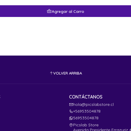
Agregar al Carro
VOLVER ARRIBA
S
CONTÁCTANOS
hola@picslabstore.cl
+56953504878
56953504878
Picslab Store
Avenida Presidente Errazuriz 