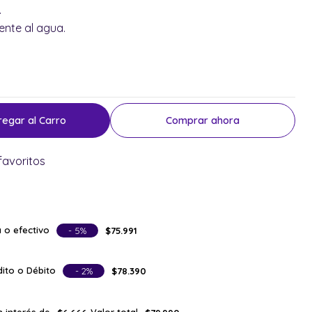
.
ente al agua.
regar al Carro
Comprar ahora
favoritos
 o efectivo
- 5%
$75.991
ito o Débito
- 2%
$78.390