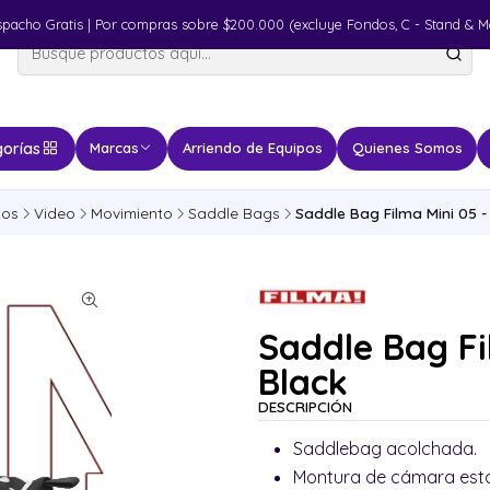
spacho Gratis | Por compras sobre $200.000 (excluye Fondos, C - Stand & M
orías
Marcas
Arriendo de Equipos
Quienes Somos
tos
Video
Movimiento
Saddle Bags
Saddle Bag Filma Mini 05 -
Saddle Bag Fi
Black
DESCRIPCIÓN
Saddlebag acolchada.
Montura de cámara estab