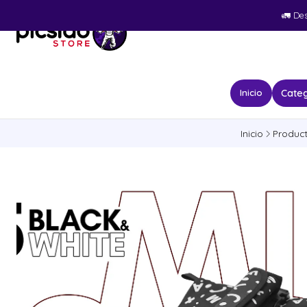
🚛​ De
Categ
Inicio
Inicio
Produc