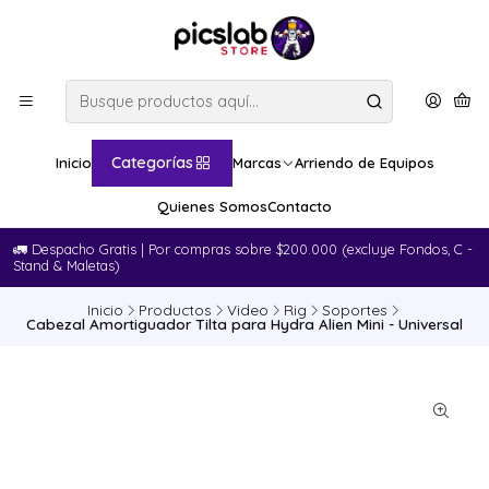
Categorías
Inicio
Marcas
Arriendo de Equipos
Quienes Somos
Contacto
🚛​ Despacho Gratis | Por compras sobre $200.000 (excluye Fondos, C -
Stand & Maletas)
Inicio
Productos
Video
Rig
Soportes
Cabezal Amortiguador Tilta para Hydra Alien Mini - Universal