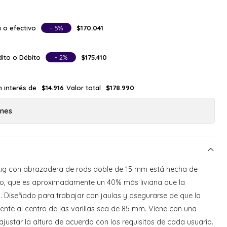
 o efectivo
- 5%
$170.041
ito o Débito
- 2%
$175.410
n interés de
Valor total
$14.916
$178.990
ones
lRig con abrazadera de rods doble de 15 mm está hecha de
io, que es aproximadamente un 40% más liviana que la
l. Diseñado para trabajar con jaulas y asegurarse de que la
lente al centro de las varillas sea de 85 mm. Viene con una
ustar la altura de acuerdo con los requisitos de cada usuario.