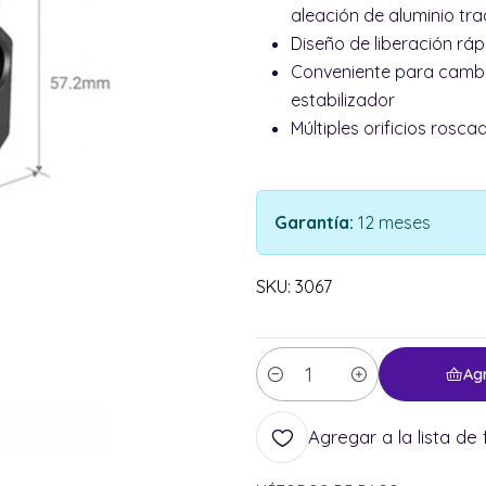
aleación de aluminio tra
Diseño de liberación ráp
Conveniente para cambi
estabilizador
Múltiples orificios roscad
Garantía:
12 meses
SKU: 3067
Ag
Cantidad
Agregar a la lista de 