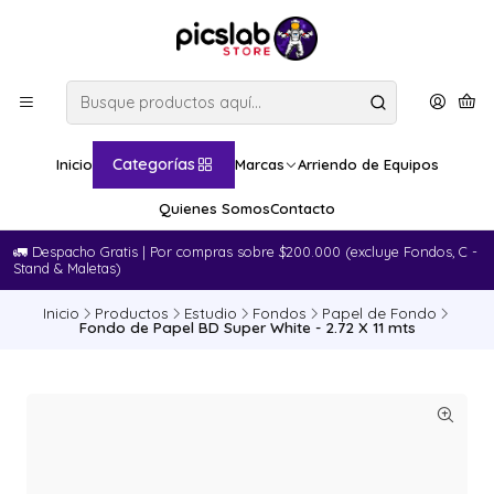
Categorías
Inicio
Marcas
Arriendo de Equipos
Quienes Somos
Contacto
🚛​ Despacho Gratis | Por compras sobre $200.000 (excluye Fondos, C -
Stand & Maletas)
Inicio
Productos
Estudio
Fondos
Papel de Fondo
Fondo de Papel BD Super White - 2.72 X 11 mts