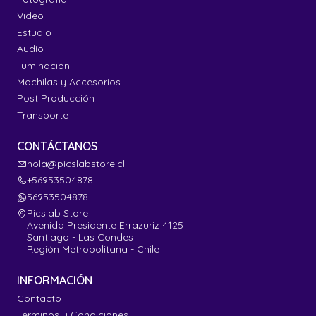
Video
Estudio
Audio
Iluminación
Mochilas y Accesorios
Post Producción
Transporte
CONTÁCTANOS
hola@picslabstore.cl
+56953504878
56953504878
Picslab Store
Avenida Presidente Errazuriz 4125
Santiago - Las Condes
Región Metropolitana - Chile
INFORMACIÓN
Contacto
Términos y Condiciones