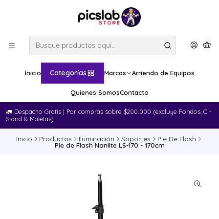
Categorías
Inicio
Marcas
Arriendo de Equipos
Quienes Somos
Contacto
🚛​ Despacho Gratis | Por compras sobre $200.000 (excluye Fondos, C -
Stand & Maletas)
Inicio
Productos
Iluminación
Soportes
Pie De Flash
Pie de Flash Nanlite LS-170 - 170cm