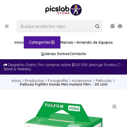
Categorías
Inicio
Marcas
Arriendo de Equipos
Quienes Somos
Contacto
🚛​ Despacho Gratis | Por compras sobre $200.000 (excluye Fondos, C -
Stand & Maletas)
Inicio
Productos
Fotografía
Accesorios
Películas
Película Fujifilm Instax Mini Instant Film - 20 Unit