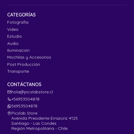
CATEGORÍAS
Fotografía
Video
Estudio
Audio
Iluminación
Mochilas y Accesorios
Post Producción
Transporte
CONTÁCTANOS
hola@picslabstore.cl
+56953504878
56953504878
Picslab Store
Avenida Presidente Errazuriz 4125
Santiago - Las Condes
Región Metropolitana - Chile