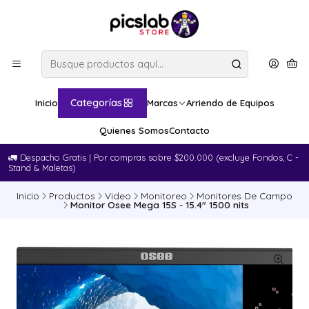
Categorías
Inicio
Marcas
Arriendo de Equipos
Quienes Somos
Contacto
🚛​ Despacho Gratis | Por compras sobre $200.000 (excluye Fondos, C -
Stand & Maletas)
Inicio
Productos
Video
Monitoreo
Monitores De Campo
Monitor Osee Mega 15S - 15.4" 1500 nits