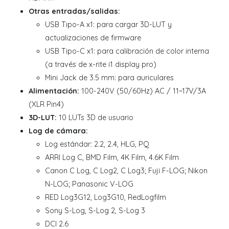
Otras entradas/salidas:
USB Tipo-A x1: para cargar 3D-LUT y
actualizaciones de firmware
USB Tipo-C x1: para calibración de color interna
(a través de x-rite i1 display pro)
Mini Jack de 3.5 mm: para auriculares
Alimentación:
100-240V (50/60Hz) AC / 11~17V/3A
(XLR Pin4)
3D-LUT:
10 LUTs 3D de usuario
Log de cámara:
Log estándar: 2.2, 2.4, HLG, PQ
ARRI Log C, BMD Film, 4K Film, 4.6K Film
Canon C Log, C Log2, C Log3; Fuji F-LOG; Nikon
N-LOG; Panasonic V-LOG
RED Log3G12, Log3G10, RedLogfilm
Sony S-Log, S-Log 2, S-Log 3
DCI 2.6