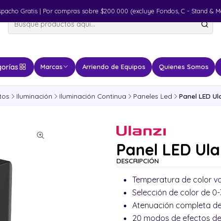
spacho Gratis | Por compras sobre $200.000 (excluye Fondos, C - Stand & M
orías
Marcas
Arriendo de Equipos
Quienes Somos
tos
Iluminación
Iluminación Continua
Paneles Led
Panel LED Ul
Panel LED Ula
DESCRIPCIÓN
Temperatura de color v
Selección de color de 0-
Atenuación completa d
20 modos de efectos de