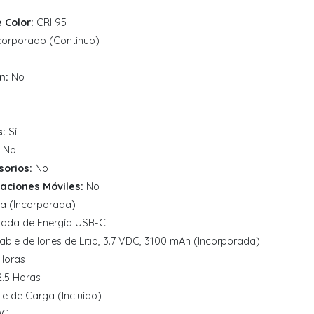
 Color:
CRI 95
corporado (Continuo)
n:
No
:
Sí
No
sorios:
No
aciones Móviles:
No
ía (Incorporada)
rada de Energía USB-C
able de Iones de Litio, 3.7 VDC, 3100 mAh (Incorporada)
 Horas
.5 Horas
e de Carga (Incluido)