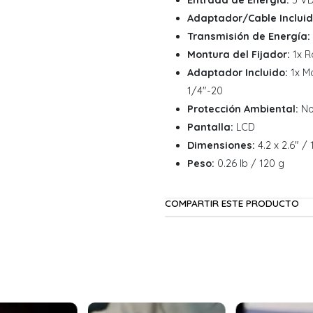
Entrada de Energía:
5 V
Adaptador/Cable Incluid
Transmisión de Energía:
Montura del Fijador:
1x R
Adaptador Incluido:
1x Mo
1/4"-20
Protección Ambiental:
N
Pantalla:
LCD
Dimensiones:
4.2 x 2.6" / 
Peso:
0.26 lb / 120 g
COMPARTIR ESTE PRODUCTO