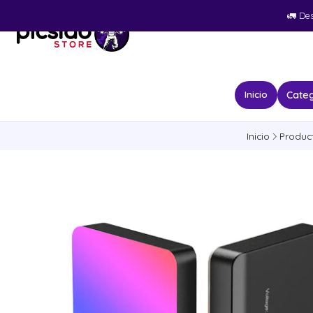
🚛​ De
Categ
Inicio
Inicio
Produc