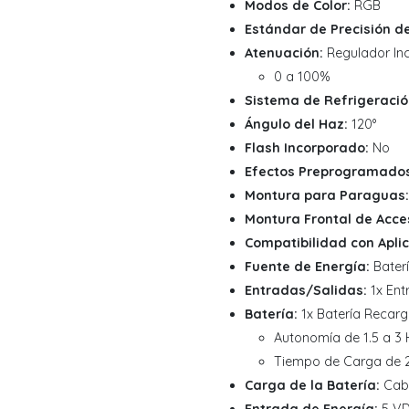
Modos de Color:
RGB
Estándar de Precisión de
Atenuación:
Regulador In
0 a 100%
Sistema de Refrigeració
Ángulo del Haz:
120°
Flash Incorporado:
No
Efectos Preprogramados
Montura para Paraguas:
Montura Frontal de Acce
Compatibilidad con Aplic
Fuente de Energía:
Bater
Entradas/Salidas:
1x Ent
Batería:
1x Batería Recarg
Autonomía de 1.5 a 3
Tiempo de Carga de 2
Carga de la Batería:
Cabl