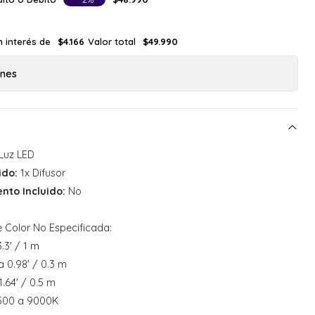
n interés de
Valor total
$4.166
$49.990
ones
Luz LED
ido:
1x Difusor
to Incluido:
No
 Color No Especificada:
3.3' / 1 m
a 0.98' / 0.3 m
1.64' / 0.5 m
00 a 9000K