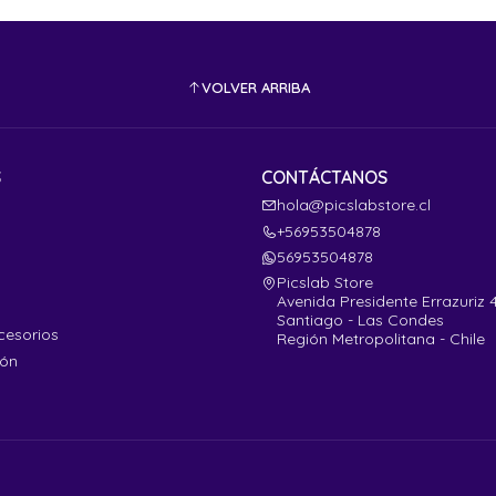
VOLVER ARRIBA
S
CONTÁCTANOS
hola@picslabstore.cl
+56953504878
56953504878
Picslab Store
Avenida Presidente Errazuriz 
Santiago - Las Condes
cesorios
Región Metropolitana - Chile
ión