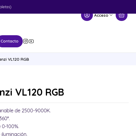
aletas)
Acceso
Contacto
anzi VL120 RGB
nzi VL120 RGB
ariable de 2500-9000K.
360°.
e 0-100%.
 iluminación.