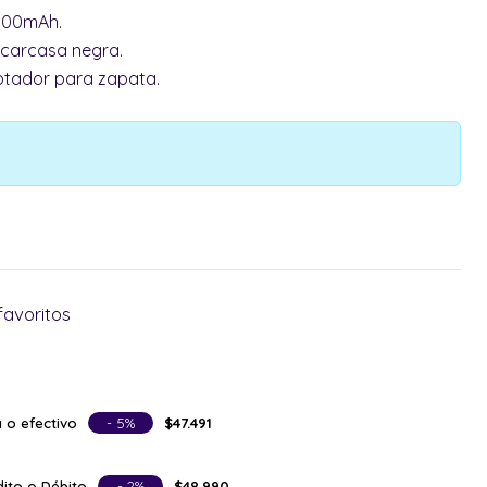
3100mAh.
 carcasa negra.
ptador para zapata.
favoritos
 o efectivo
- 5%
$47.491
ito o Débito
- 2%
$48.990