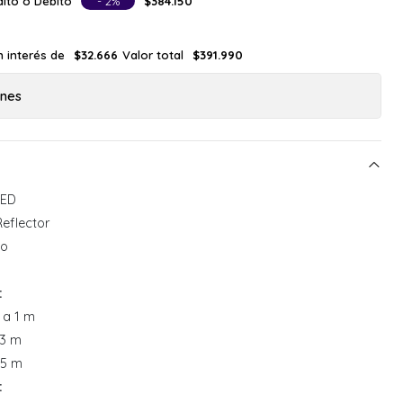
ito o Débito
- 2%
$384.150
n interés de
Valor total
$32.666
$391.990
ones
LED
Reflector
o
:
 a 1 m
 3 m
 5 m
: