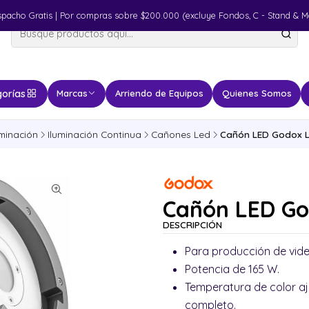
spacho Gratis | Por compras sobre $200.000 (excluye Fondos, C - Stand & M
orías
Marcas
Arriendo de Equipos
Quienes Somos
uminación
Iluminación Continua
Cañones Led
Cañón LED Godox L
Cañón LED Go
DESCRIPCIÓN
Para producción de vide
Potencia de 165 W.
Temperatura de color aj
completo.