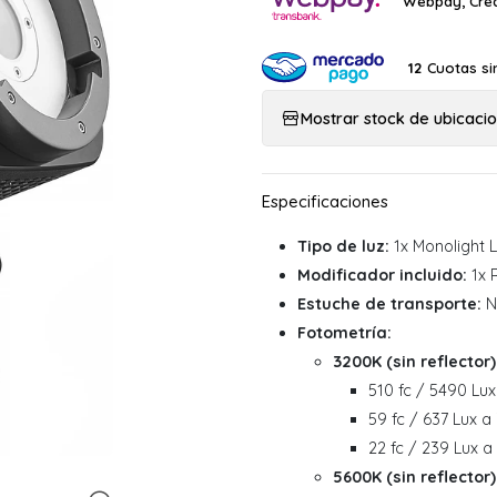
Webpay, Créd
Cuotas si
12
Mostrar stock de ubicaci
Tipo de luz:
1x Monolight 
Modificador incluido:
1x 
Estuche de transporte:
N
Fotometría:
3200K (sin reflector)
510 fc / 5490 Lux
59 fc / 637 Lux a
22 fc / 239 Lux a
5600K (sin reflector)