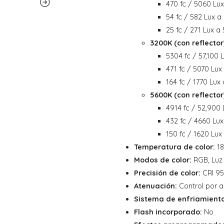
470 fc / 5060 Lux
54 fc / 582 Lux a
25 fc / 271 Lux a
3200K (con reflector
5304 fc / 57,100 
471 fc / 5070 Lux
164 fc / 1770 Lux
5600K (con reflector
4914 fc / 52,900 
432 fc / 4660 Lu
150 fc / 1620 Lux
Temperatura de color:
18
Modos de color:
RGB, Luz 
Precisión de color:
CRI 95
Atenuación:
Control por a
Sistema de enfriamiento
Flash incorporado:
No