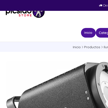
🚛​ De
Categ
Inicio
Inicio
Productos
Il