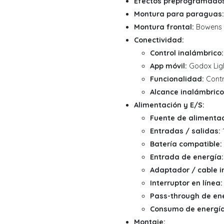
Efectos preprogramados
Montura para paraguas:
Montura frontal:
Bowens
Conectividad:
Control inalámbrico:
App móvil:
Godox Ligh
Funcionalidad:
Contr
Alcance inalámbrico
Alimentación y E/S:
Fuente de alimentac
Entradas / salidas:
1
Batería compatible:
Entrada de energía:
Adaptador / cable i
Interruptor en línea:
Pass-through de en
Consumo de energía
Montaje: