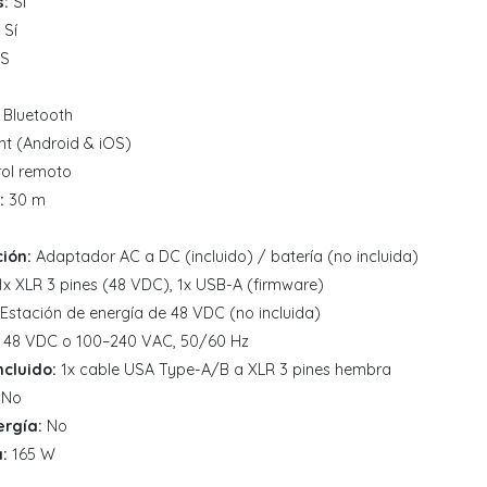
:
Sí
Sí
 S
Bluetooth
t (Android & iOS)
ol remoto
:
30 m
ión:
Adaptador AC a DC (incluido) / batería (no incluida)
x XLR 3 pines (48 VDC), 1x USB-A (firmware)
Estación de energía de 48 VDC (no incluida)
48 VDC o 100–240 VAC, 50/60 Hz
ncluido:
1x cable USA Type-A/B a XLR 3 pines hembra
No
ergía:
No
:
165 W