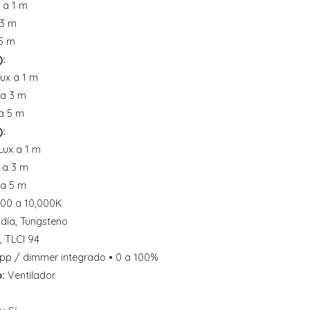
 a 1 m
 3 m
 5 m
):
Lux a 1 m
 a 3 m
 a 5 m
):
Lux a 1 m
x a 3 m
 a 5 m
00 a 10,000K
día, Tungsteno
, TLCI 94
pp / dimmer integrado • 0 a 100%
:
Ventilador