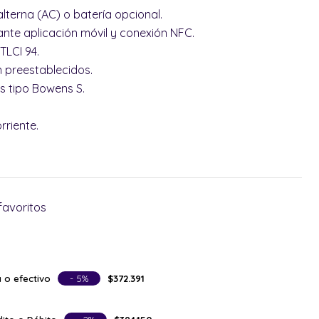
lterna (AC) o batería opcional.
ante aplicación móvil y conexión NFC.
 TLCI 94.
n preestablecidos.
s tipo Bowens S.
rriente.
favoritos
 o efectivo
- 5%
$372.391