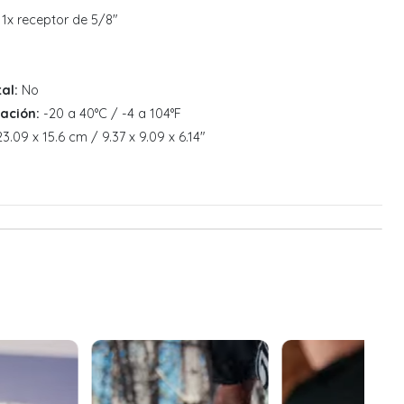
1x receptor de 5/8"
al:
No
ación:
-20 a 40°C / -4 a 104°F
3.09 x 15.6 cm / 9.37 x 9.09 x 6.14"