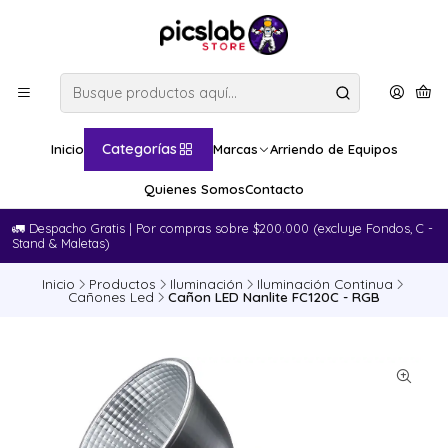
Categorías
Inicio
Marcas
Arriendo de Equipos
Quienes Somos
Contacto
🚛​ Despacho Gratis | Por compras sobre $200.000 (excluye Fondos, C -
Stand & Maletas)
Inicio
Productos
Iluminación
Iluminación Continua
Cañones Led
Cañon LED Nanlite FC120C - RGB