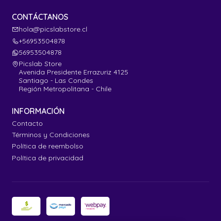
CONTÁCTANOS
hola@picslabstore.cl
+56953504878
56953504878
Picslab Store
Avenida Presidente Errazuriz 4125
Santiago - Las Condes
Región Metropolitana - Chile
INFORMACIÓN
Contacto
Términos y Condiciones
Política de reembolso
Política de privacidad