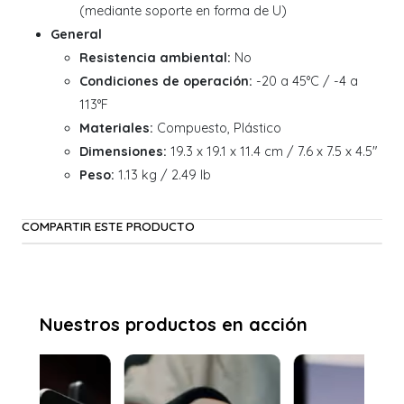
(mediante soporte en forma de U)
General
Resistencia ambiental:
No
Condiciones de operación:
-20 a 45°C / -4 a
113°F
Materiales:
Compuesto, Plástico
Dimensiones:
19.3 x 19.1 x 11.4 cm / 7.6 x 7.5 x 4.5"
Peso:
1.13 kg / 2.49 lb
COMPARTIR ESTE PRODUCTO