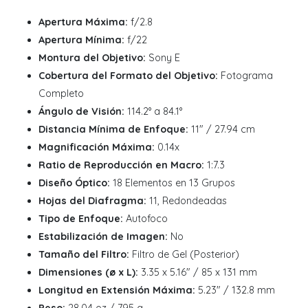
Apertura Máxima:
f/2.8
Apertura Mínima:
f/22
Montura del Objetivo:
Sony E
Cobertura del Formato del Objetivo:
Fotograma
Completo
Ángulo de Visión:
114.2° a 84.1°
Distancia Mínima de Enfoque:
11" / 27.94 cm
Magnificación Máxima:
0.14x
Ratio de Reproducción en Macro:
1:7.3
Diseño Óptico:
18 Elementos en 13 Grupos
Hojas del Diafragma:
11, Redondeadas
Tipo de Enfoque:
Autofoco
Estabilización de Imagen:
No
Tamaño del Filtro:
Filtro de Gel (Posterior)
Dimensiones (ø x L):
3.35 x 5.16" / 85 x 131 mm
Longitud en Extensión Máxima:
5.23" / 132.8 mm
Peso:
28.04 oz / 795 g