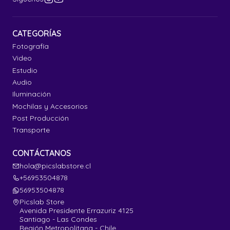
CATEGORÍAS
Fotografía
Video
Estudio
Audio
Iluminación
Mochilas y Accesorios
Post Producción
Transporte
CONTÁCTANOS
hola@picslabstore.cl
+56953504878
56953504878
Picslab Store
Avenida Presidente Errazuriz 4125
Santiago - Las Condes
Región Metropolitana - Chile