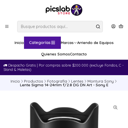
Categorías
Inicio
Marcas
Arriendo de Equipos
Quienes Somos
Contacto
🚛​ Despacho Gratis | Por compras sobre $200.000 (excluye Fondos, C -
Stand & Maletas)
Inicio
Productos
Fotografía
Lentes
Montura Sony
Lente Sigma 14-24mm f/2.8 DG DN Art - Sony E