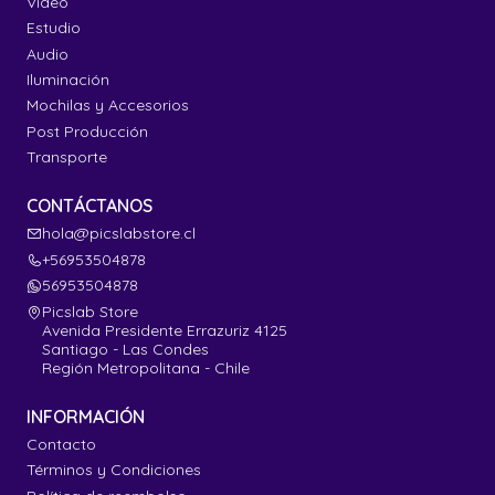
Video
Estudio
Audio
Iluminación
Mochilas y Accesorios
Post Producción
Transporte
CONTÁCTANOS
hola@picslabstore.cl
+56953504878
56953504878
Picslab Store
Avenida Presidente Errazuriz 4125
Santiago - Las Condes
Región Metropolitana - Chile
INFORMACIÓN
Contacto
Términos y Condiciones