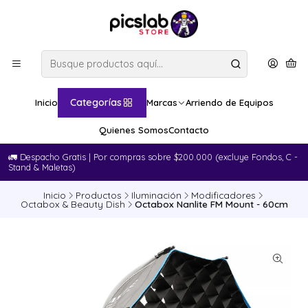
Categorías
Inicio
Marcas
Arriendo de Equipos
Quienes Somos
Contacto
🚛​ Despacho Gratis | Por compras sobre $200.000 (excluye Fondos, C -
Stand & Maletas)
Inicio
Productos
Iluminación
Modificadores
Octabox & Beauty Dish
Octabox Nanlite FM Mount - 60cm